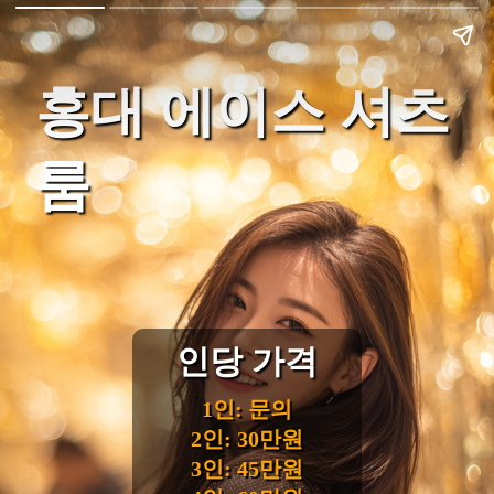
홍대 에이스 셔츠
룸
인당 가격
1인: 문의
2인: 30만원
3인: 45만원