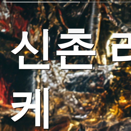
신촌 
케