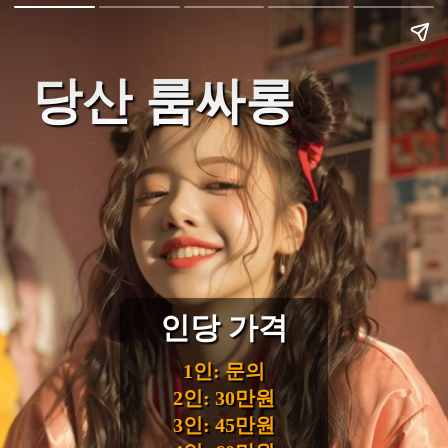
당산 룸싸롱
인당 가격
1인: 문의
2인: 30만원
3인: 45만원