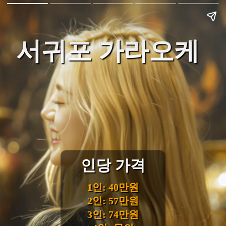
서귀포 가라오케
인당 가격
1인: 40만원
2인: 57만원
3인: 74만원