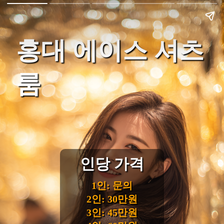
홍대 에이스 셔츠
룸
인당 가격
1인: 문의
2인: 30만원
3인: 45만원