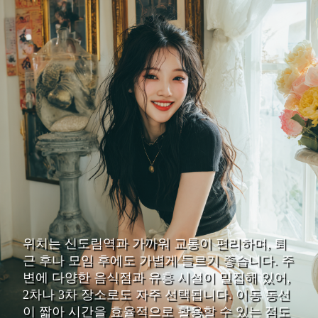
위치는 신도림역과 가까워 교통이 편리하며, 퇴
근 후나 모임 후에도 가볍게 들르기 좋습니다. 주
변에 다양한 음식점과 유흥 시설이 밀집해 있어,
2차나 3차 장소로도 자주 선택됩니다. 이동 동선
이 짧아 시간을 효율적으로 활용할 수 있는 점도