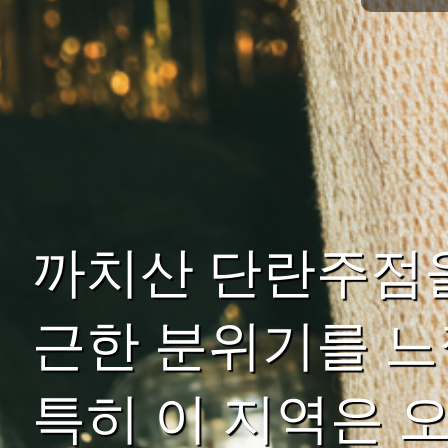
까치산 단란주점
근한 분위기를 느
특히 이 지역은 