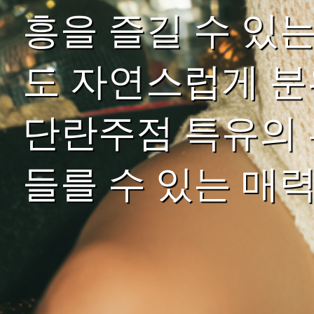
흥을 즐길 수 있
도 자연스럽게 분
단란주점 특유의 
들를 수 있는 매