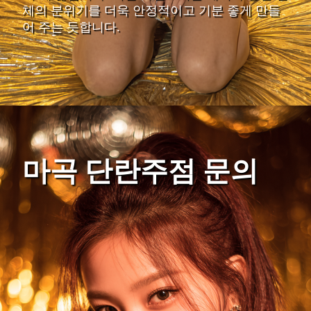
체의 분위기를 더욱 안정적이고 기분 좋게 만들
어 주는 듯합니다.
마곡 단란주점 문의