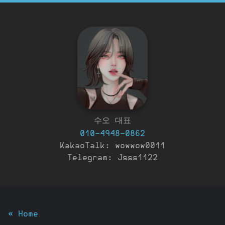
수오 대표
010-4948-0862
KakaoTalk: wowwow0011
Telegram: Jsss1122
« Home