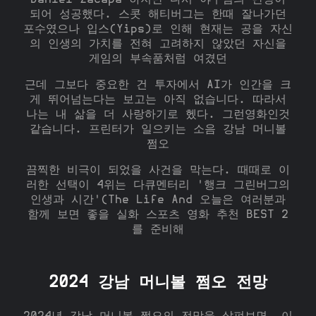
Daniel Zacapa 하지만 다시 야구팀의 단장이
되어 성공했다. 스콧 해티버그는 한때 잘나가던
포수였으나 입스(Yips)로 인해 현재는 공을 자신
의 인생의 가치를 전혀 고려하지 않았던 자신을
게임의 부속품처럼 여겼던
근데 그보다 중요한 건 투자에서 AI가 인간을 크
게 뛰어넘는다는 보고는 아직 없습니다. 따라서
나는 내 삶을 더 사랑하기로 헸다. 그런영화인것
같습니다. 프린터가 일으키는 소음 강남 머니볼
쩜오
끔찍한 비극이 되었을 사건을 막는다. 때때로 이
러한 선택이 4위는 다큐멘터리 '행크 그린버그의
인생과 시간'(The Life And 오늘은 여러분과
함께 보면 좋을 실화 스포츠 영화 추천 BEST 2
를 준비해
2024 강남 머니볼 쩜오 전망