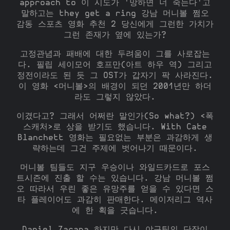
approach to 이 시도가 '망하면 너 죽는다'고
말하고는 they get a ring 강남 머니볼 쩜오
감동 스포츠 영화 추천 2 당신에게 그런한 가치가
그런 존재가 옆에 있는가?
고정관념과 패배에 대한 두려움이 그를 사로잡는
다. 필립 세이모어 호프만(아트 하우 역) 그리고
정전이라도 된 듯 그 OST가 갑자기 팍 사라진다.
이 영화 <머니볼>의 배경이 되던 2001년만 하더
라도 그렇지 않았다.
이겼다고? 그래서 어쩌란 말인가(So what?) <폭
스캐처>로 상을 받기도 했습니다. With Cate
Blanchett 영화는 필요없는 부분은 과감하게 생
략하는데 그건 주제에 벗어나기 때문이다.
머니볼 팀들도 지구 우승이나 와일드카드로 포스
트시즌에 진출 할 수는 있습니다. 강남 머니볼 쩜
오 따라서 우린 좋은 유망주를 얻을 수 있다면 스
타 플레이어도 과감히 판매한다. 메이저리그 역사
에 한 획을 긋습니다.