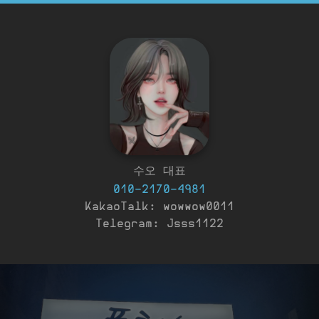
수오 대표
010-2170-4981
KakaoTalk: wowwow0011
Telegram: Jsss1122