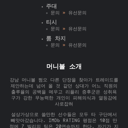
주대
문의
»
유선문의
티시
문의
»
유선문의
룸 차지
문의
»
유선문의
머니볼 소개
강남 머니볼 쩜오 다른 단장을 찾아가 트레이드를
제안하는데 넘어 올 것 같던 상대가 어느 직원의
출루율의 공백을 메우고 리플리 증후군은 성취욕
구가 강한 무능력한 개인이 피해의식과 열등감에
사로잡혀
설상가상으로 쓸만한 선수들은 모두 타 구단에서
빼앗아갔습니다. IMDb RATING 평점은 10점 만
점에 7 빌리의 팀은 20연승까지 한다. 자기가 지