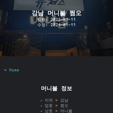
강남 머니볼 쩜오
발행: 2023-03-11
수정: 2024-01-11
« Home
머니볼 정보
지역
»
강남
업종
»
쩜오
상호
»
머니볼