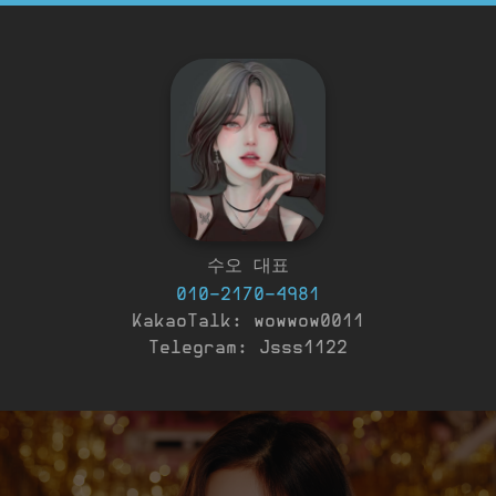
수오 대표
010-2170-4981
KakaoTalk: wowwow0011
Telegram: Jsss1122