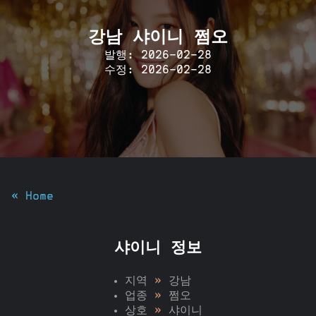
강남 샤이니 쩜오
발행: 2026-02-28
수정: 2026-02-28
« Home
샤이니 정보
지역
»
강남
업종
»
쩜오
상호
»
샤이니