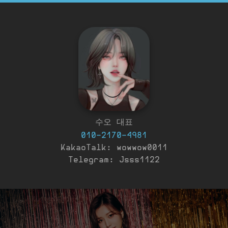
수오 대표
010-2170-4981
KakaoTalk: wowwow0011
Telegram: Jsss1122