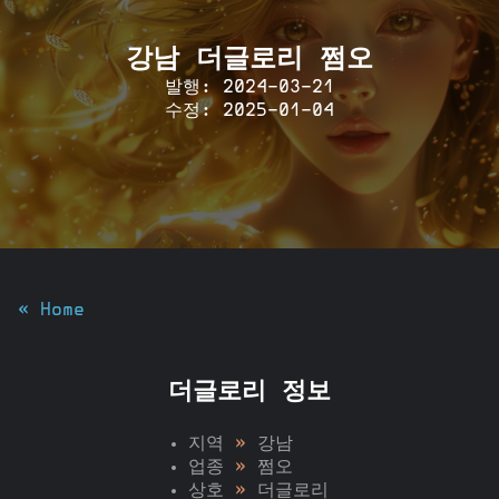
강남 더글로리 쩜오
발행: 2024-03-21
수정: 2025-01-04
« Home
더글로리 정보
지역
»
강남
업종
»
쩜오
상호
»
더글로리