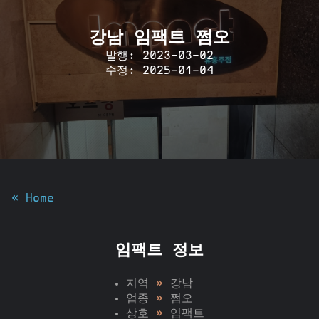
강남 임팩트 쩜오
발행: 2023-03-02
수정: 2025-01-04
« Home
임팩트 정보
지역
»
강남
업종
»
쩜오
상호
»
임팩트