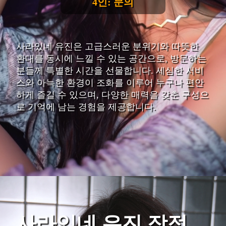
4인: 문의
사라있네 유진은 고급스러운 분위기와 따뜻한
환대를 동시에 느낄 수 있는 공간으로, 방문하는
분들께 특별한 시간을 선물합니다. 세심한 서비
스와 아늑한 환경이 조화를 이루어 누구나 편안
하게 즐길 수 있으며, 다양한 매력을 갖춘 구성으
로 기억에 남는 경험을 제공합니다.
사라있네 유진 장점