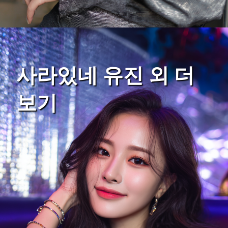
사라있네 유진 외 더
보기