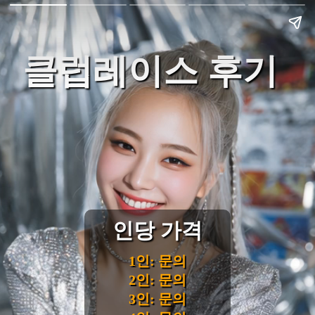
클럽레이스 후기
인당 가격
1인: 문의
2인: 문의
3인: 문의