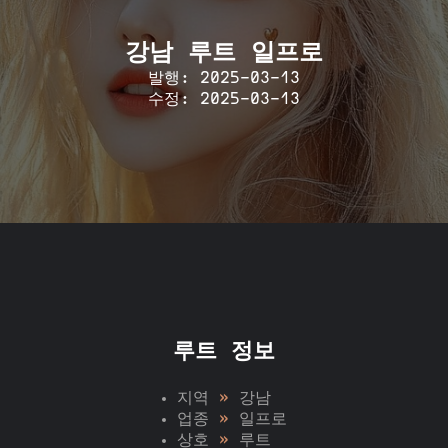
강남 루트 일프로
발행: 2025-03-13
수정: 2025-03-13
루트 정보
지역
»
강남
업종
»
일프로
상호
»
루트