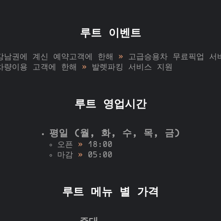
루트 이벤트
강남권에 계신 예약고객에 한해
»
고급승용차 무료픽업 서
차량이용 고객에 한해
»
발렛파킹 서비스 지원
루트 영업시간
평일 (월, 화, 수, 목, 금)
오픈
»
18:00
마감
»
05:00
루트 메뉴 별 가격