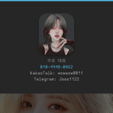
수오 대표
010-4948-0862
KakaoTalk: wowwow0011
Telegram: Jsss1122