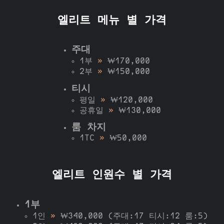
엘리트 메뉴 별 가격
주대
1부
»
₩170,000
2부
»
₩150,000
티시
평일
»
₩120,000
공휴일
»
₩130,000
룸 차지
1TC
»
₩50,000
엘리트 인원수 별 가격
1부
1인
»
₩340,000 (주대:17 티시:12 룸:5)