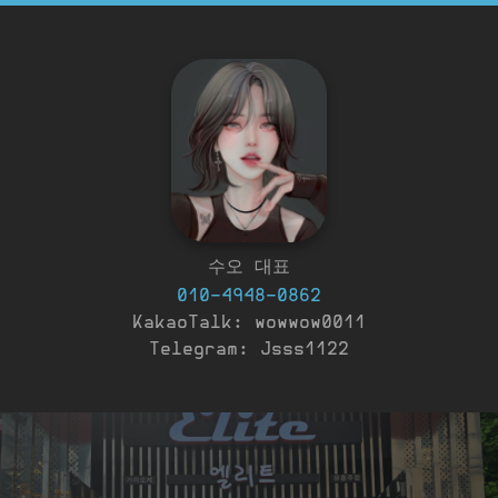
수오 대표
010-4948-0862
KakaoTalk: wowwow0011
Telegram: Jsss1122